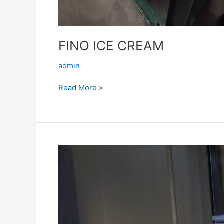
FINO ICE CREAM
admin
Read More »
Amvrosiadis
NH3
system