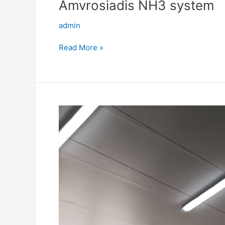
Amvrosiadis NH3 system
admin
Read More »
American
Farm
School
Thessaloniki
Greece