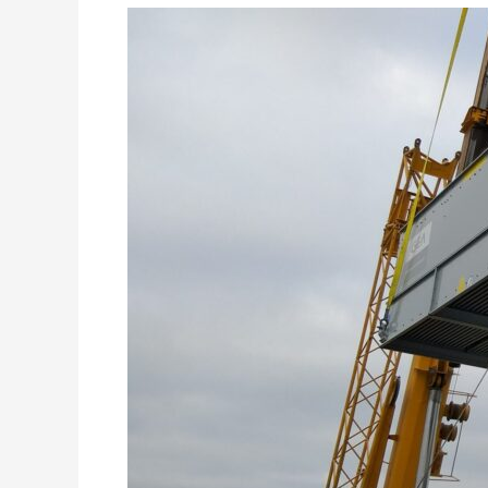
Kolios
Evaporative
Condenser
Change