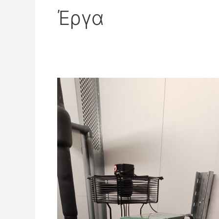
Έργα
FINO
ICE
CREAM